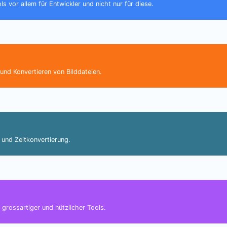
s vor allem für Entwickler und nicht nur für diese.
nd Konvertieren von Bilddateien.
und Zeitkonvertierung.
 grossartiger und nützlicher Tools.