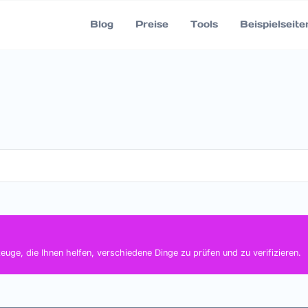
Blog
Preise
Tools
Beispielseite
uge, die Ihnen helfen, verschiedene Dinge zu prüfen und zu verifizieren.